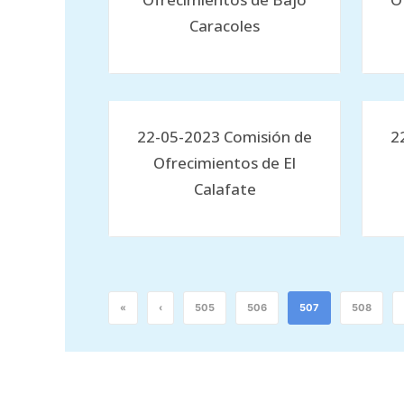
Caracoles
22-05-2023 Comisión de
2
Ofrecimientos de El
Calafate
«
‹
505
506
507
508