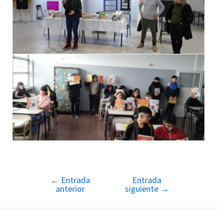
←
Entrada
Entrada
Navegación
anterior
siguiente
→
de
entradas