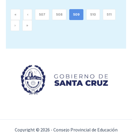
«
‹
507
508
509
510
511
›
»
Copyright © 2026 - Consejo Provincial de Educación