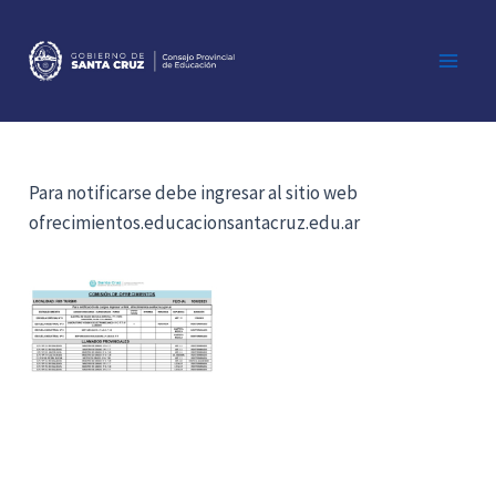
Ir
al
contenido
Main
Men
Para notificarse debe ingresar al sitio web
ofrecimientos.educacionsantacruz.edu.ar