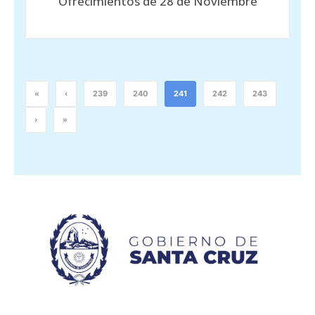
Ofrecimientos de 28 de Noviembre
«
‹
239
240
241
242
243
›
»