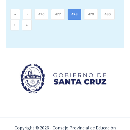
«
‹
476
477
478
479
480
›
»
Copyright © 2026 - Consejo Provincial de Educación