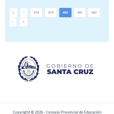
«
‹
478
479
480
481
482
›
»
Copyright © 2026 - Consejo Provincial de Educación