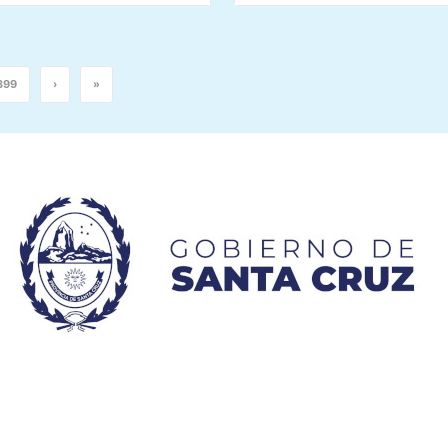
399
›
»