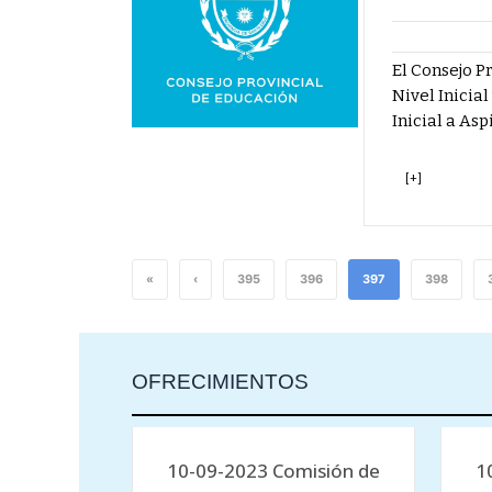
El Consejo Pr
Nivel Inicial
Inicial a Asp
[+]
«
‹
395
396
397
398
OFRECIMIENTOS
10-09-2023 Comisión de
1