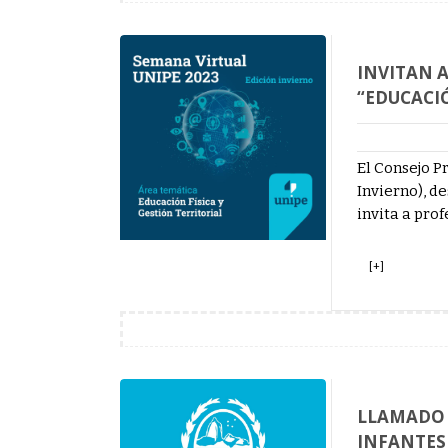
INVITAN 
“EDUCACIÓ
El Consejo P
Invierno), d
invita a pro
[+]
LLAMADO E
INFANTES 