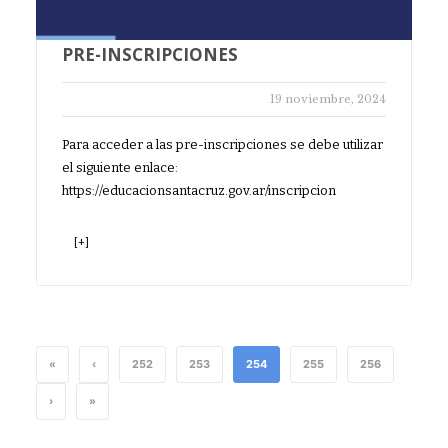
PRE-INSCRIPCIONES
19 noviembre, 2024
Para acceder a las pre-inscripciones se debe utilizar
el siguiente enlace:
https://educacionsantacruz.gov.ar/inscripcion
[+]
«
‹
252
253
254
255
256
›
»