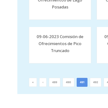
Posadas
09-06-2023 Comisión de
0
Ofrecimientos de Pico
Truncado
«
‹
489
490
491
492