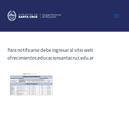
Ir
al
contenido
Main
Men
Para notificarse debe ingresar al sitio web
ofrecimientos.educacionsantacruz.edu.ar