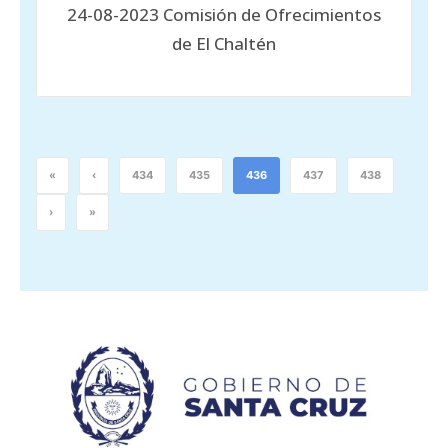
24-08-2023 Comisión de Ofrecimientos
de El Chaltén
«
‹
434
435
436
437
438
›
»