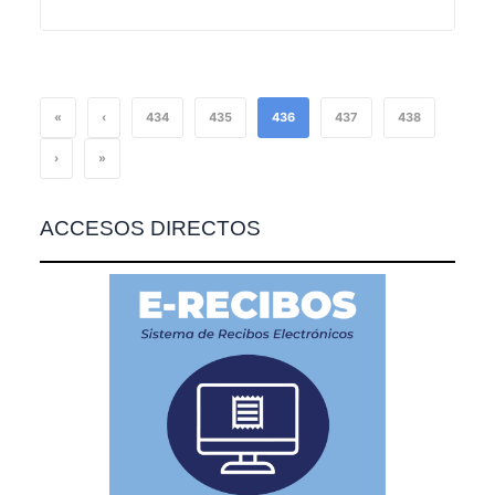
«
‹
434
435
436
437
438
›
»
ACCESOS DIRECTOS