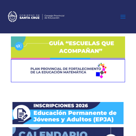
Ir
al
contenido
Main
Men