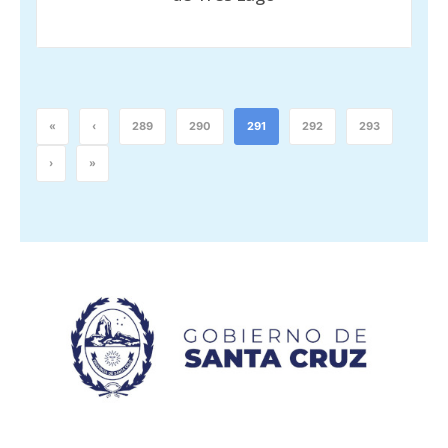
«
‹
289
290
291
292
293
›
»