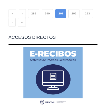
«
‹
289
290
291
292
293
›
»
ACCESOS DIRECTOS