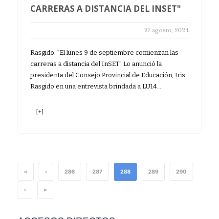
CARRERAS A DISTANCIA DEL INSET"
27 agosto, 2024
Rasgido: "El lunes 9 de septiembre comienzan las
carreras a distancia del InSET" Lo anunció la
presidenta del Consejo Provincial de Educación, Iris
Rasgido en una entrevista brindada a LU14…
[+]
«
‹
286
287
288
289
290
›
»