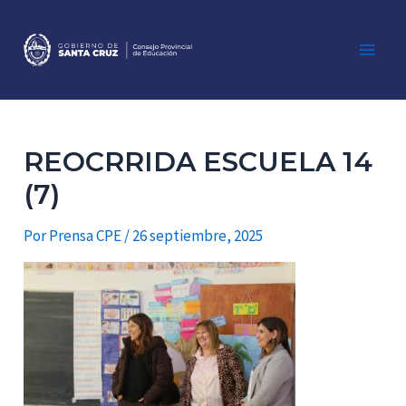
Ir
al
contenido
Main
Men
REOCRRIDA ESCUELA 14
(7)
Por
Prensa CPE
/
26 septiembre, 2025