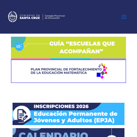
Ir
al
contenido
Main
Men