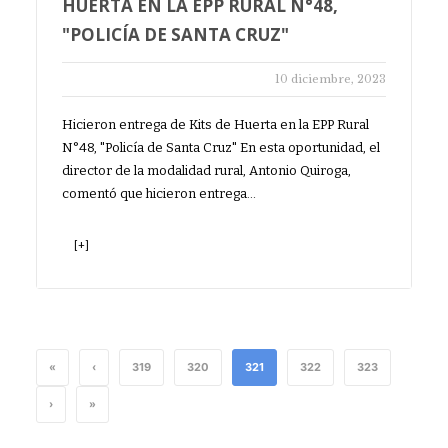
HUERTA EN LA EPP RURAL N°48,
"POLICÍA DE SANTA CRUZ"
10 diciembre, 2023
Hicieron entrega de Kits de Huerta en la EPP Rural
N°48, "Policía de Santa Cruz" En esta oportunidad, el
director de la modalidad rural, Antonio Quiroga,
comentó que hicieron entrega…
[+]
«
‹
319
320
321
322
323
›
»