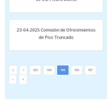
23-04-2025 Comisión de Ofrecimientos
de Pico Truncado
«
‹
193
194
195
196
197
›
»