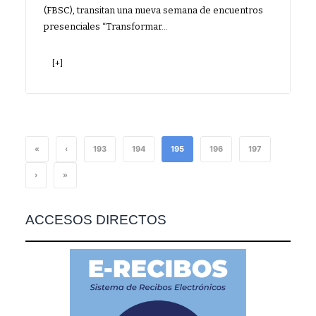
(FBSC), transitan una nueva semana de encuentros
presenciales “Transformar…
[+]
«
‹
193
194
195
196
197
›
»
ACCESOS DIRECTOS