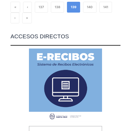
«
‹
137
138
139
140
141
›
»
ACCESOS DIRECTOS