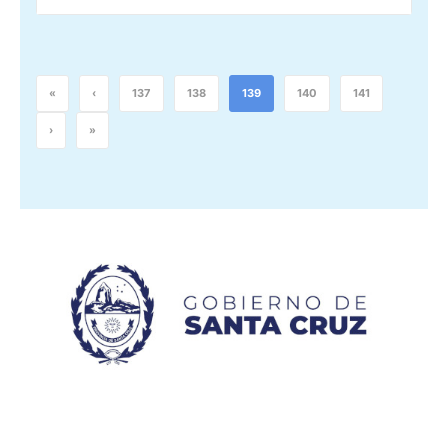
«
‹
137
138
139
140
141
›
»