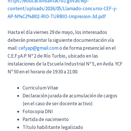
https://educacionsantacruz.gov.ar/wp-
content/uploads/2026/05/Llamado-concurso-CEF-y-
AP-N%C2%B02-RIO-TURBIO-Impresion-3d.pdf
Hasta el día viernes 29 de mayo, los interesados
deberán presentar la siguiente documentación vía
mail:
cefyap@gmail.com
o de forma presencial en el
C.E.F.yA.P. Nº 2 de Río Turbio, ubicado en las
instalaciones de la Escuela Industrial Nº 5, en Avda. YCF
Nº 50 en el horario de 19:30 a 21:00.
Curriculum Vitae
Declaración jurada de acumulación de cargos
(en el caso de ser docente activo)
Fotocopia DNI
Partida de nacimiento
Título habilitante legalizado