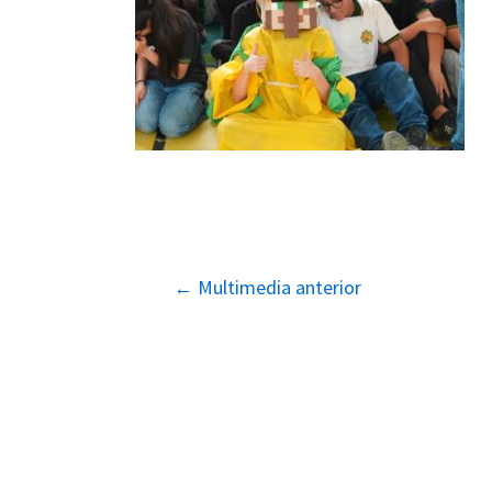
Navegación
←
Multimedia anterior
de
entradas