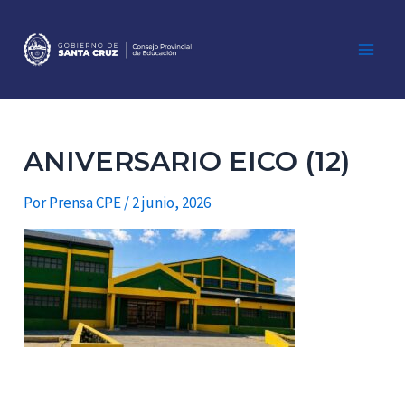
Ir
al
contenido
Main
Men
ANIVERSARIO EICO (12)
Por
Prensa CPE
/
2 junio, 2026