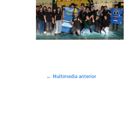
Navegación
←
Multimedia anterior
de
entradas