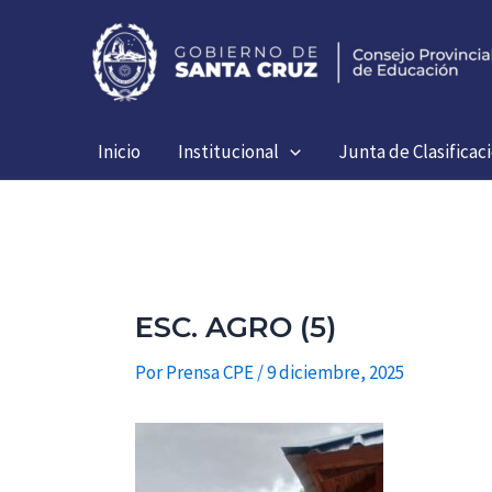
Ir
al
contenido
Inicio
Institucional
Junta de Clasificac
ESC. AGRO (5)
Por
Prensa CPE
/
9 diciembre, 2025