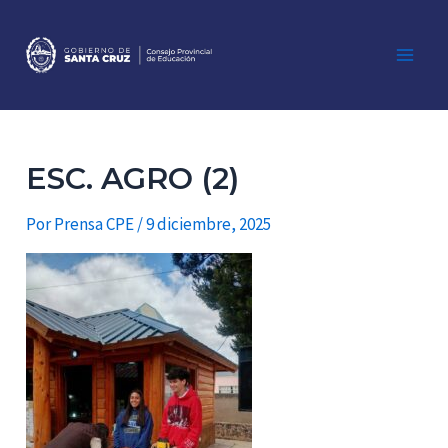
Ir
al
contenido
Main
Men
ESC. AGRO (2)
Por
Prensa CPE
/
9 diciembre, 2025