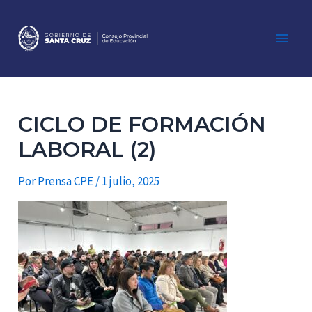
Ir
al
contenido
Main
Men
CICLO DE FORMACIÓN
LABORAL (2)
Por
Prensa CPE
/
1 julio, 2025