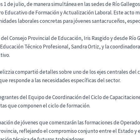
es 1 de julio, de manera simultánea en las sedes de Río Gallego
tro Educativo de Formación y Actualización Laboral. Este acto
nidades laborales concretas para jóvenes santacruceños, espec
a del Consejo Provincial de Educación, Iris Rasgido y desde Río
 Educación Técnico Profesional, Sandra Ortiz, y la coordinador
tivo.
izzia compartió detalles sobre uno de los ejes centrales del c
 responde a las necesidades específicas del sector.
egrantes del Equipo de Coordinación del Ciclo de Capacitacion
stas que componen el ciclo de formación.
pación de jóvenes que comenzarán las formaciones de Operador
provincia, reflejando el compromiso conjunto entre el Estado y 
aración técnica de futuros trabajadores.