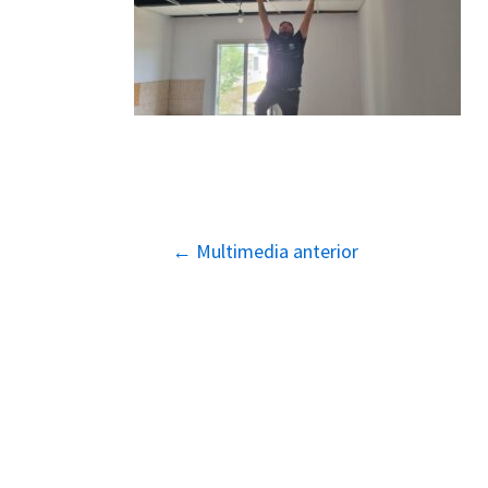
Navegación
←
Multimedia anterior
de
entradas