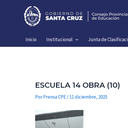
Ir
al
contenido
Inicio
Institucional
Junta de Clasificac
ESCUELA 14 OBRA (10)
Por
Prensa CPE
/
11 diciembre, 2025