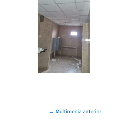
Navegación
←
Multimedia anterior
de
entradas