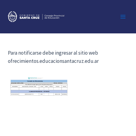
Ir
al
contenido
Main
Men
Para notificarse debe ingresar al sitio web
ofrecimientos.educacionsantacruz.edu.ar