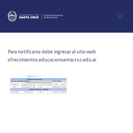
Ir
al
contenido
Main
Men
Para notificarse debe ingresar al sitio web
ofrecimientos.educacionsantacruz.edu.ar