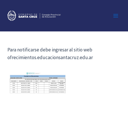
Ir
al
contenido
Main
Men
Para notificarse debe ingresar al sitio web
ofrecimientos.educacionsantacruz.edu.ar