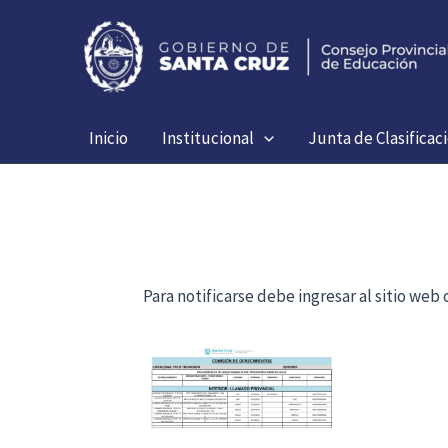
Ir
al
contenido
Inicio
Institucional
Junta de Clasificac
Para notificarse debe ingresar al sitio we