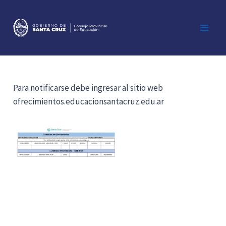
Ir
al
contenido
Main
Men
Para notificarse debe ingresar al sitio web
ofrecimientos.educacionsantacruz.edu.ar