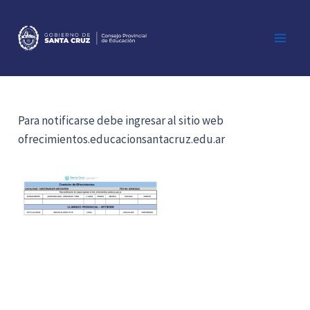
Ir
al
contenido
Main
Men
Para notificarse debe ingresar al sitio web
ofrecimientos.educacionsantacruz.edu.ar