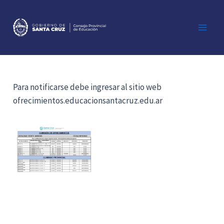
Ir
al
contenido
Main
Men
Para notificarse debe ingresar al sitio web
ofrecimientos.educacionsantacruz.edu.ar