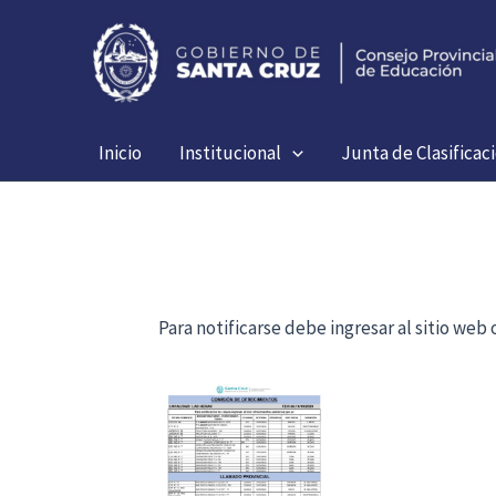
Ir
al
contenido
Inicio
Institucional
Junta de Clasificac
Para notificarse debe ingresar al sitio we