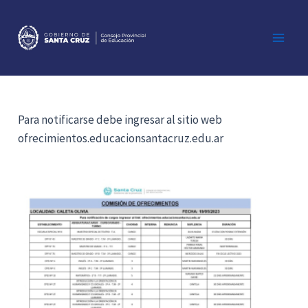
Ir
al
contenido
Main
Men
Para notificarse debe ingresar al sitio web
ofrecimientos.educacionsantacruz.edu.ar