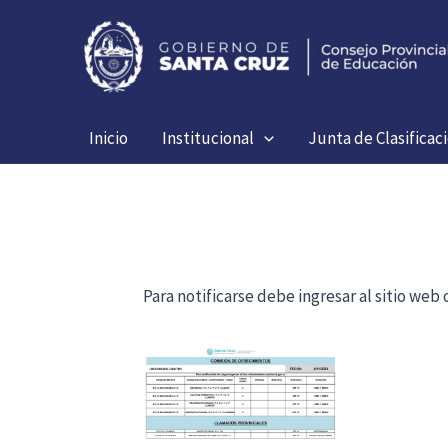
Ir
al
contenido
Inicio
Institucional
Junta de Clasificac
Para notificarse debe ingresar al sitio we