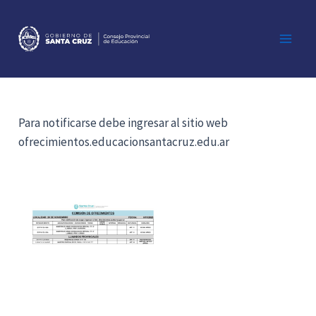
Ir
al
contenido
Main
Men
Para notificarse debe ingresar al sitio web
ofrecimientos.educacionsantacruz.edu.ar