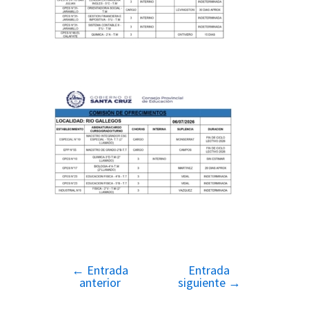
←
Entrada
Entrada
Navegación
anterior
siguiente
→
de
entradas