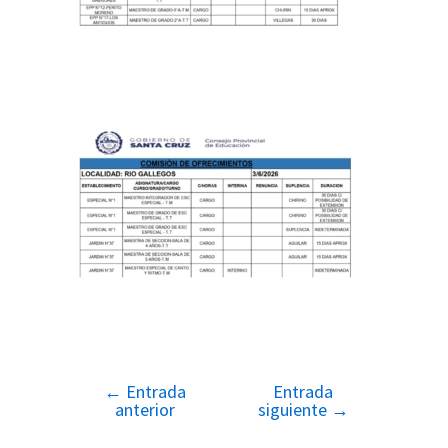
←
Entrada
Entrada
Navegación
anterior
siguiente
→
de
entradas