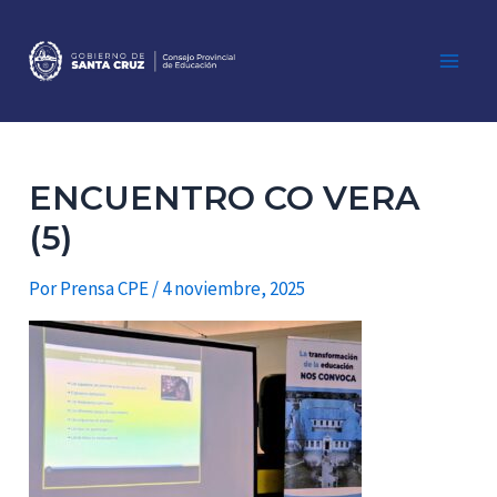
Ir
al
contenido
Main
Men
ENCUENTRO CO VERA
(5)
Por
Prensa CPE
/
4 noviembre, 2025