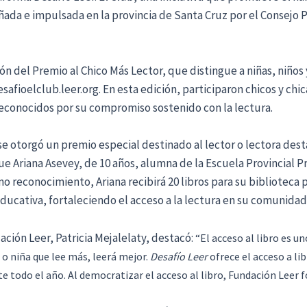
ada e impulsada en la provincia de Santa Cruz por el Consejo P
n del Premio al Chico Más Lector, que distingue a niñas, niños
safioelclub.leer.org. En esta edición, participaron chicos y chi
reconocidos por su compromiso sostenido con la lectura.
e otorgó un premio especial destinado al lector o lectora dest
ue Ariana Asevey, de 10 años, alumna de la Escuela Provincial Pr
o reconocimiento, Ariana recibirá 20 libros para su biblioteca 
educativa, fortaleciendo el acceso a la lectura en su comunidad
ación Leer, Patricia Mejalelaty, destacó:
“El acceso al libro es u
 niña que lee más, leerá mejor.
Desafío Leer
ofrece el acceso a lib
 todo el año. Al democratizar el acceso al libro, Fundación Leer f