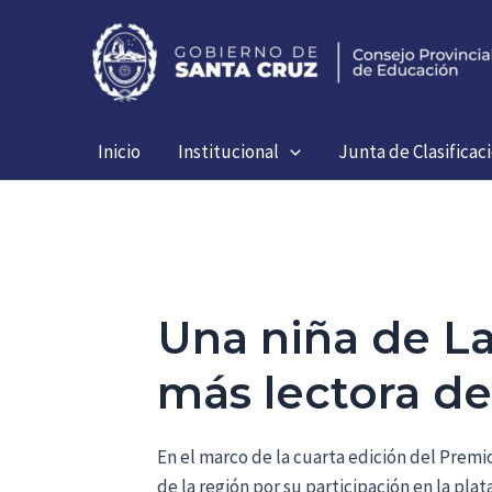
Ir
al
contenido
Inicio
Institucional
Junta de Clasificac
Una niña de L
más lectora de
En el marco de la cuarta edición del Premi
de la región por su participación en la pla