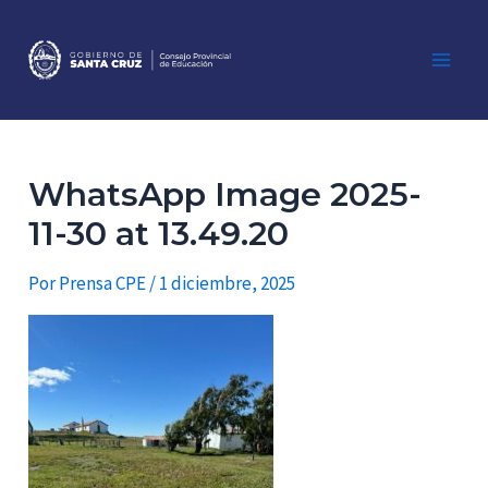
Ir
al
contenido
Main
Men
WhatsApp Image 2025-
11-30 at 13.49.20
Por
Prensa CPE
/
1 diciembre, 2025