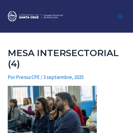
Ir
al
contenido
Main
Men
MESA INTERSECTORIAL
(4)
Por
Prensa CPE
/
3 septiembre, 2025