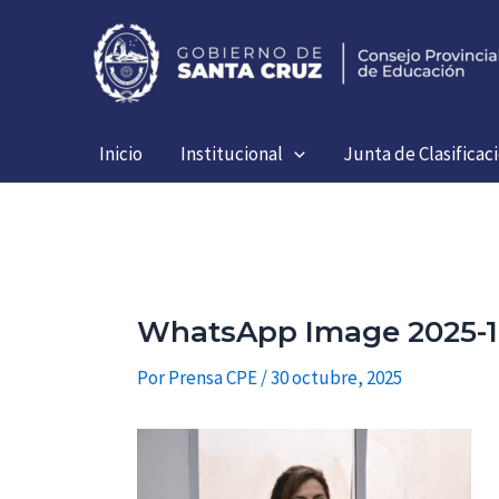
Ir
al
contenido
Inicio
Institucional
Junta de Clasificac
WhatsApp Image 2025-10-
Por
Prensa CPE
/
30 octubre, 2025