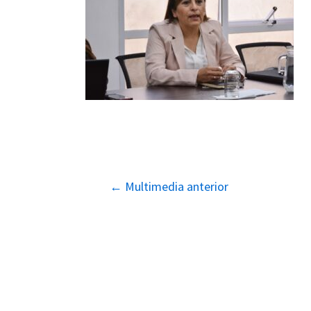
Navegación
←
Multimedia anterior
de
entradas