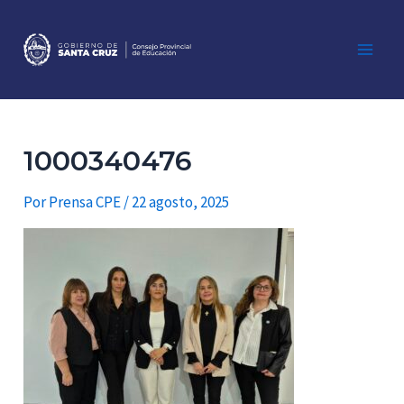
Ir
al
contenido
Main
Men
1000340476
Por
Prensa CPE
/
22 agosto, 2025