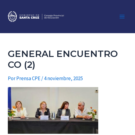
Ir
al
contenido
Main
Men
GENERAL ENCUENTRO
CO (2)
Por
Prensa CPE
/
4 noviembre, 2025