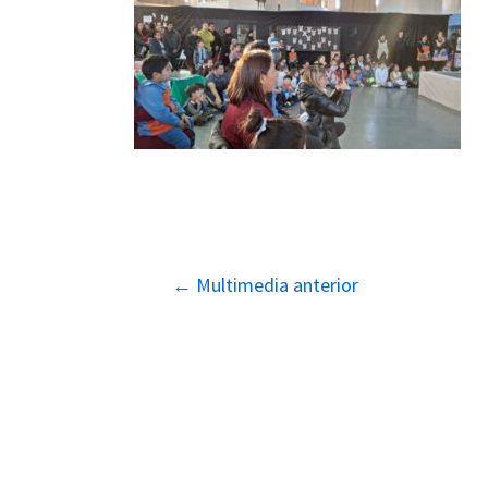
Navegación
←
Multimedia anterior
de
entradas